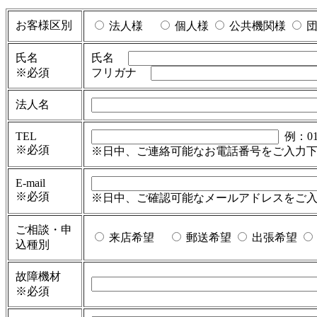
お客様区別
法人様
個人様
公共機関様
団
氏名
氏名
※必須
フリガナ
法人名
TEL
例：012
※必須
※日中、ご連絡可能なお電話番号をご入力
E-mail
※必須
※日中、ご確認可能なメールアドレスをご
ご相談・申
来店希望
郵送希望
出張希望
込種別
故障機材
※必須