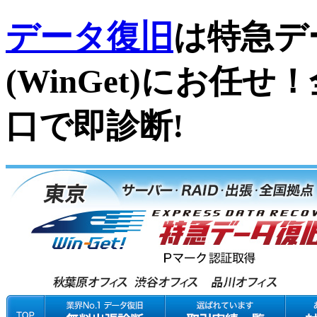
データ復旧
は特急デ
(WinGet)にお任
口で即診断!